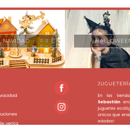
HALLOWEEN
SENSORIAL 
JUGUETERÍ
rivacidad
En las tien
Sebastián
enco
juguetes ecoló
luciones
únicos que enam
edades!
de venta