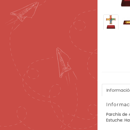
Informació
Informaci
Parchís de 
Estuche: Ha