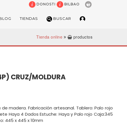
DONOSTI
BILBAO
BLOG
TIENDAS
BUSCAR
Tienda online
productos
BUSCADOR DE JUGU
¿Estás buscando un artículo espe
(4P) CRUZ/MOLDURA
POR PALABRAS
 de madera. Fabricación artesanal. Tablero: Palo rojo
MARCAS
lete Haya 4 Dados Estuche: Haya y Palo rojo Caja:345
o: 445 x 445 x 10mm