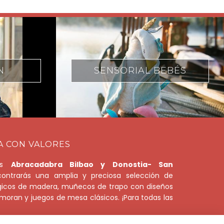
BEBÉS
JUEGOS MOTRICES
A CON VALORES
das
Abracadabra Bilbao y Donostia- San
ntrarás una amplia y preciosa selección de
gicos de madera, muñecos de trapo con diseños
oran y juegos de mesa clásicos. ¡Para todas las