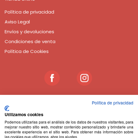
Política de privacidad
Aviso Legal
Envíos y devoluciones
Condiciones de venta
Política de Cookies
Política de privacidad
JUGUETERÍA CON VALORES
Utilizamos cookies
En las tiendas
Abracadabra Bilbao y Donostia- San
Podemos utilizarlas para el análisis de los datos de nuestros visitantes, para
Sebastián
encontrarás una amplia y preciosa selección
mejorar nuestro sitio web, mostrar contenido personalizado y brindarle una
excelente experiencia en el sitio web. Para obtener más información sobre
de juguetes ecológicos de madera, muñecos de trapo con
las cookies que utilizamos, abre los ajustes.