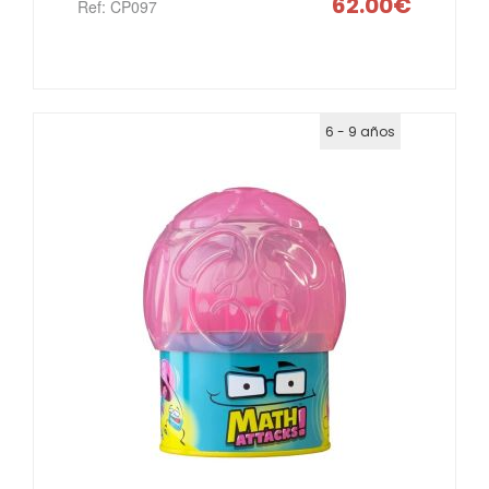
62.00€
Ref: CP097
POR
PALABRAS
6 - 9 años
MARCAS
POR
EDADES