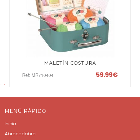
MALETÍN COSTURA
59.99€
Ref: MR710404
MENÚ RÁPIDO
Inicio
Abracadabra