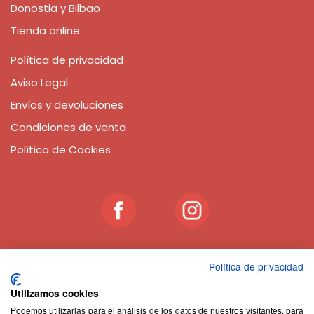
Donostia y Bilbao
Tienda online
Política de privacidad
Aviso Legal
Envíos y devoluciones
Condiciones de venta
Política de Cookies
Política de privacidad
JUGUETERÍA CON VALORES
Utilizamos cookies
En las tiendas
Abracadabra Bilbao y Donostia- San
Podemos utilizarlas para el análisis de los datos de nuestros visitantes, para