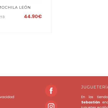
MOCHILA LEÓN
44.90€
213
JUGUETERÍ
rivacidad
En las tien
Sebastián
enco
juguetes ecoló