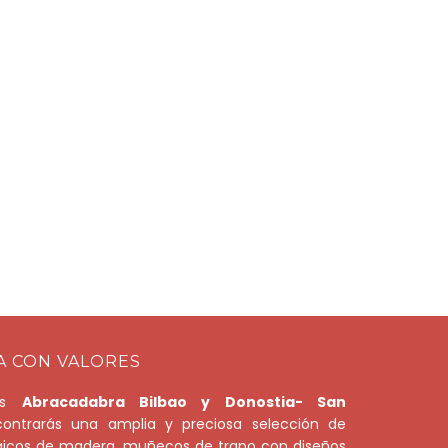
BUSCAR
A CON VALORES
das
Abracadabra Bilbao y Donostia- San
ntrarás una amplia y preciosa selección de
gicos de madera, muñecos de trapo con diseños