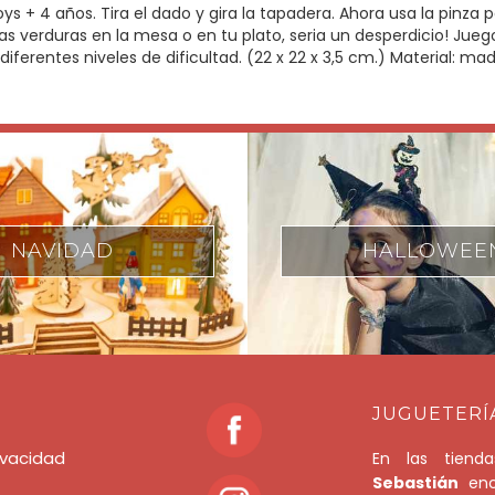
s + 4 años. Tira el dado y gira la tapadera. Ahora usa la pinza p
las verduras en la mesa o en tu plato, seria un desperdicio! Jue
diferentes niveles de dificultad. (22 x 22 x 3,5 cm.) Material: ma
HALLOWEEN
SENSORIAL
JUGUETERÍ
rivacidad
En las tien
Sebastián
enco