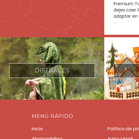
Premium Toy
dejes caer 
adaptar en 
NAVIDAD
MENÚ RÁPIDO
Inicio
Política de p
Abracadabra
Aviso Legal