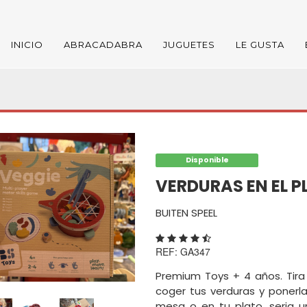
INICIO
ABRACADABRA
JUGUETES
LE GUSTA
Disponible
VERDURAS EN EL 
BUITEN SPEEL
REF: GA347
Premium Toys + 4 años. Tira 
coger tus verduras y ponerla
mesa o en tu plato, seria u