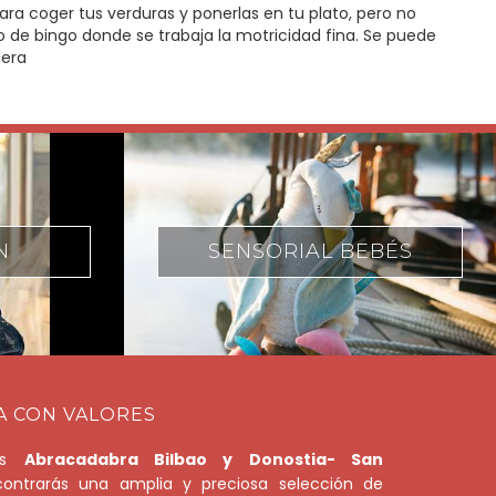
ara coger tus verduras y ponerlas en tu plato, pero no
go de bingo donde se trabaja la motricidad fina. Se puede
dera
 BEBÉS
JUEGOS MOTRICES
A CON VALORES
das
Abracadabra Bilbao y Donostia- San
ntrarás una amplia y preciosa selección de