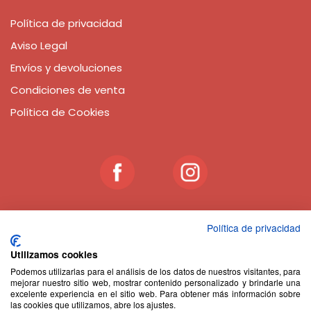
Política de privacidad
Aviso Legal
Envíos y devoluciones
Condiciones de venta
Política de Cookies
Política de privacidad
JUGUETERÍA CON VALORES
Utilizamos cookies
En las tiendas
Abracadabra Bilbao y Donostia- San
Podemos utilizarlas para el análisis de los datos de nuestros visitantes, para
Sebastián
encontrarás una amplia y preciosa selección
mejorar nuestro sitio web, mostrar contenido personalizado y brindarle una
excelente experiencia en el sitio web. Para obtener más información sobre
de juguetes ecológicos de madera, muñecos de trapo con
las cookies que utilizamos, abre los ajustes.