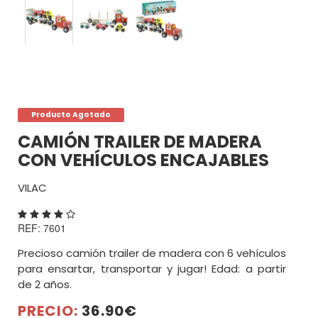
POR
PALABRAS
Producto Agotado
CAMIÓN TRAILER DE MADERA
MARCAS
CON VEHÍCULOS ENCAJABLES
VILAC
POR
EDADES
REF: 7601
Precioso camión trailer de madera con 6 vehículos
para ensartar, transportar y jugar! Edad: a partir
de 2 años.
PRECIO:
36.90€