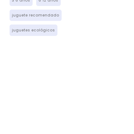
3 6 años
6 12 años
juguete recomendado
juguetes ecológicos