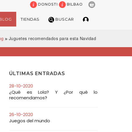
DONOSTI
BILBAO
BLOG
TIENDAS
BUSCAR
og
Juguetes recomendados para esta Navidad
BUSCADOR DE JUGU
¿Estás buscando un artículo espe
ÚLTIMAS ENTRADAS
POR PALABRAS
28-10-2020
¿Qué es Lola? Y ¿Por qué lo
recomendamos?
26-10-2020
MARCAS
Juegos del mundo